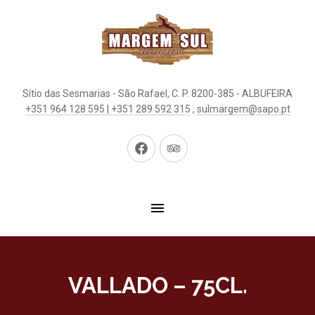
Sítio das Sesmarias - São Rafael, C. P. 8200-385 - ALBUFEIRA
+351 964 128 595 | +351 289 592 315
,
sulmargem@sapo.pt
Neues
Neues
Fenster
Fenster
VALLADO – 75CL.