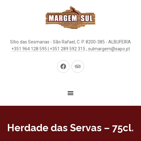
Sítio das Sesmarias - São Rafael, C. P. 8200-385 - ALBUFEIRA
+351 964 128 595 | +351 289 592 315
,
sulmargem@sapo.pt
Neues
Neues
Fenster
Fenster
Herdade das Servas – 75cl.