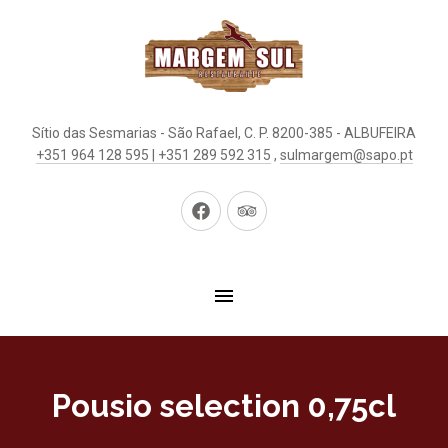
Sítio das Sesmarias - São Rafael, C. P. 8200-385 - ALBUFEIRA
+351 964 128 595 | +351 289 592 315
,
sulmargem@sapo.pt
Neues
Neues
Fenster
Fenster
Pousio selection 0,75cl