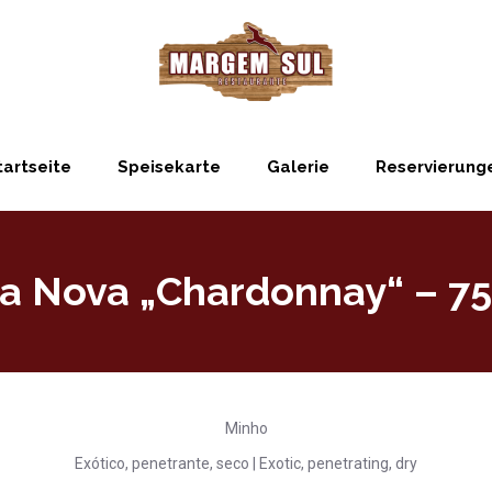
tartseite
Speisekarte
Galerie
Reservierung
la Nova „Chardonnay“ – 7
Minho
Exótico, penetrante, seco | Exotic, penetrating, dry