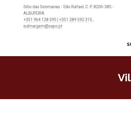
Sítio das Sesmarias - São Rafael, C. P. 8200-385 -
ALBUFEIRA
+351 964 128 595 | +351 289 592 315
,
sulmargem@sapo.pt
S
Vi