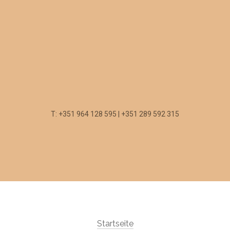
T: +351 964 128 595 | +351 289 592 315
Startseite