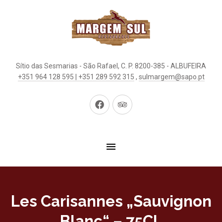
Sítio das Sesmarias - São Rafael, C. P. 8200-385 - ALBUFEIRA
+351 964 128 595 | +351 289 592 315
,
sulmargem@sapo.pt
Neues
Neues
Fenster
Fenster
Les Carisannes „Sauvignon
Blanc“ – 75CL