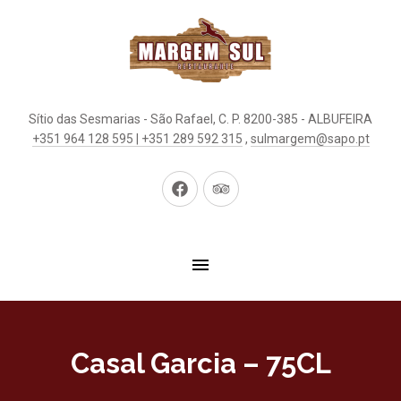
Sítio das Sesmarias - São Rafael, C. P. 8200-385 - ALBUFEIRA
+351 964 128 595 | +351 289 592 315
,
sulmargem@sapo.pt
Neues
Neues
Fenster
Fenster
Casal Garcia – 75CL