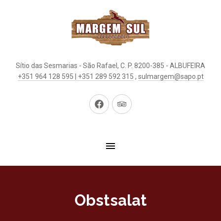
Sítio das Sesmarias - São Rafael, C. P. 8200-385 - ALBUFEIRA
+351 964 128 595 | +351 289 592 315
,
sulmargem@sapo.pt
Neues
Neues
Fenster
Fenster
Obstsalat