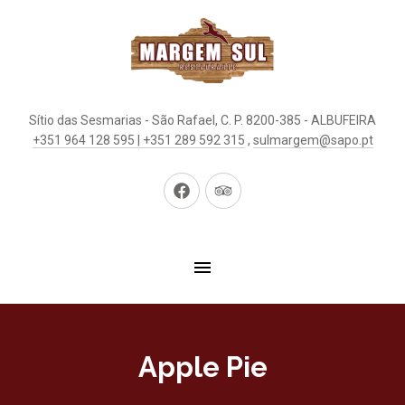
Sítio das Sesmarias - São Rafael, C. P. 8200-385 - ALBUFEIRA
+351 964 128 595 | +351 289 592 315
,
sulmargem@sapo.pt
Neues
Neues
Fenster
Fenster
Apple Pie