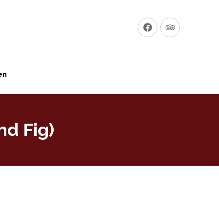
Neues
Neues
Fenster
Fenster
en
nd Fig)