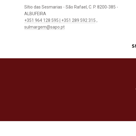
Sítio das Sesmarias - São Rafael, C. P. 8200-385 -
ALBUFEIRA
+351 964 128 595 | +351 289 592 315
,
sulmargem@sapo.pt
S