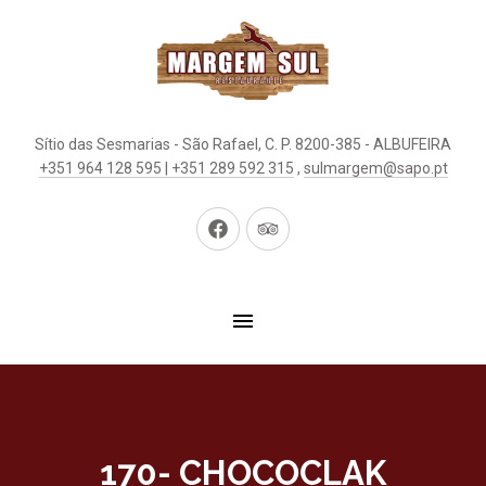
Sítio das Sesmarias - São Rafael, C. P. 8200-385 - ALBUFEIRA
+351 964 128 595 | +351 289 592 315
,
sulmargem@sapo.pt
Neues
Neues
Fenster
Fenster
170- CHOCOCLAK