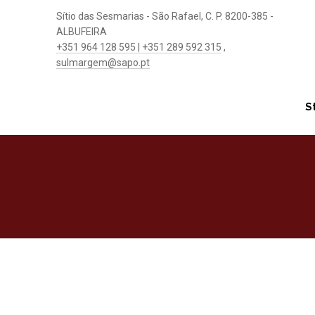
Sítio das Sesmarias - São Rafael, C. P. 8200-385 -
ALBUFEIRA
+351 964 128 595 | +351 289 592 315
,
sulmargem@sapo.pt
S