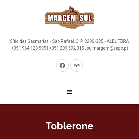
Sítio das Sesmarias - São Rafael, C. P. 8200-385 - ALBUFEIRA
+351 964 128 595 | +351 289 592 315
,
sulmargem@sapo.pt
Neues
Neues
Fenster
Fenster
Toblerone