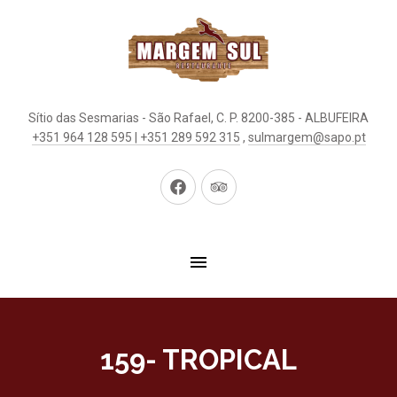
Sítio das Sesmarias - São Rafael, C. P. 8200-385 - ALBUFEIRA
+351 964 128 595 | +351 289 592 315
,
sulmargem@sapo.pt
Neues
Neues
Fenster
Fenster
159- TROPICAL