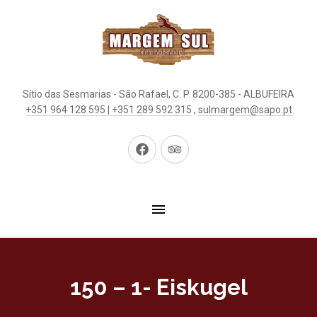
Sítio das Sesmarias - São Rafael, C. P. 8200-385 - ALBUFEIRA
+351 964 128 595 | +351 289 592 315
,
sulmargem@sapo.pt
Neues
Neues
Fenster
Fenster
150 – 1- Eiskugel